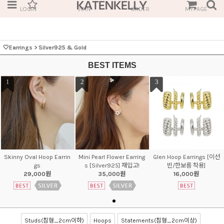
LOGIN
JOIN
ORDER
MYPAGE
🤍Earrings
>
Silver925 & Gold
BEST ITEMS
1
2
3
Skinny Oval Hoop Earrin
Mini Pearl Flower Earring
Glen Hoop Earrings [이선
gs
s [Silver925] 재입고!
빈/한보름 착용]
29,000원
35,000원
16,000원
Studs(침형_2cm이하)
Hoops
Statements(침형_2cm이상)