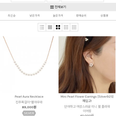
Silver925 & Gold
Non pierced
전체보기
최신순
낮은가격
높은가격
판매순위
상품명
Pearl Aura Necklace
Mini Pearl Flower Earrings [Silver925]
재입고!
진주목걸이*펄아우라
단아하고 여성스러운 미니 펄 플라워
89,000원
이어링
45,000원