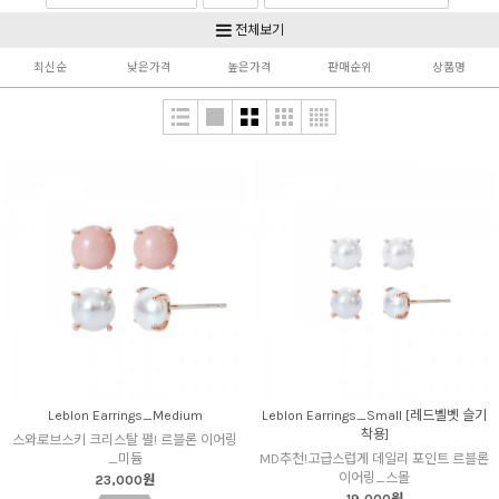
Silver925 & Gold
Non pierced
전체보기
최신순
낮은가격
높은가격
판매순위
상품명
Leblon Earrings_Medium
Leblon Earrings_Small [레드벨벳 슬기
착용]
스와로브스키 크리스탈 펄! 르블론 이어링
_미듐
MD추천!고급스럽게 데일리 포인트 르블론
이어링_스몰
23,000원