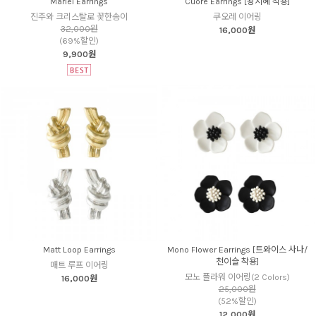
Mariel Earrings
Cuore Earrings [왕지혜 착용]
진주와 크리스탈로 꽃한송이
쿠오레 이어링
32,000원
16,000원
(69%할인)
9,900원
Matt Loop Earrings
Mono Flower Earrings [트와이스 사나/
천이슬 착용]
매트 루프 이어링
모노 플라워 이어링(2 Colors)
16,000원
25,000원
(52%할인)
12,000원