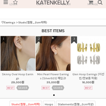
LOGIN
JOIN
ORDER
MYPAGE
🤍Earrings
>
Studs(침형_2cm이하)
BEST ITEMS
1
2
3
Skinny Oval Hoop Earrin
Mini Pearl Flower Earring
Glen Hoop Earrings [이선
gs
s [Silver925] 재입고!
빈/한보름 착용]
29,000원
35,000원
16,000원
Studs(침형_2cm이하)
Hoops
Statements(침형_2cm이상)