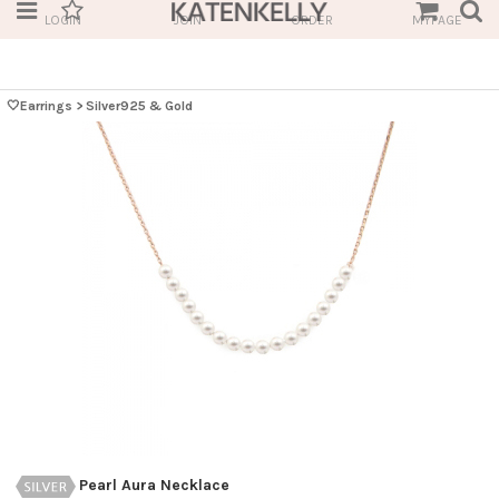
LOGIN
JOIN
ORDER
MYPAGE
🤍Earrings
>
Silver925 & Gold
Pearl Aura Necklace