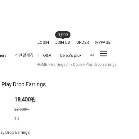
1,000
LOGIN
JOIN US
ORDER
MYPAGE
<<
hers
개인결제창
Q&A
Celeb's pick
HOME
>
Earrings☆
> Double Play Drop Earrings
 Play Drop Earrings
18,400
원
격
23,000원
1%
ay Drop Earrings