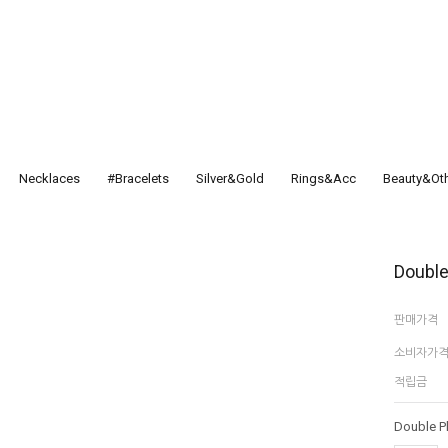
Necklaces
#Bracelets
Silver&Gold
Rings&Acc
Beauty&Ot
Double
판매가격
소비자가
적립금
Double Pl