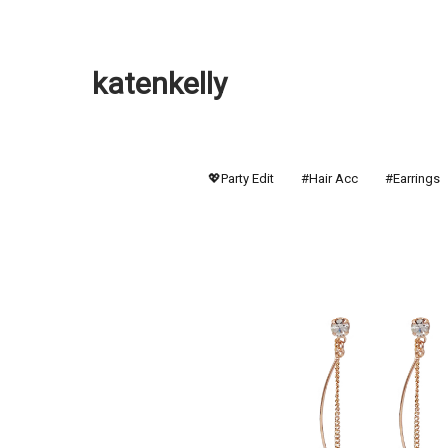
katenkelly
💖Party Edit
#Hair Acc
#Earrings