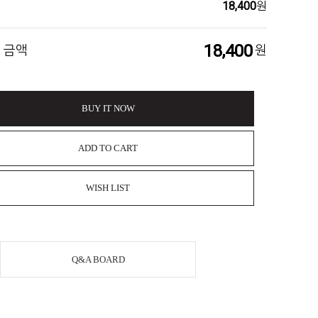
18,400
원
18,400
 금액
원
BUY IT NOW
ADD TO CART
WISH LIST
Q&A BOARD