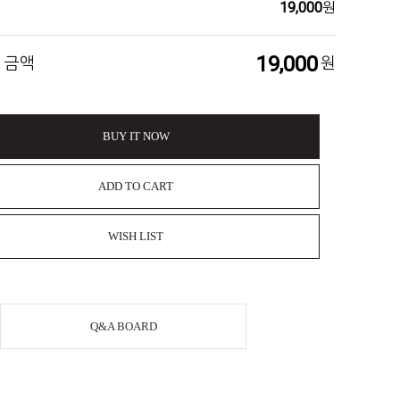
19,000
원
19,000
 금액
원
BUY IT NOW
ADD TO CART
WISH LIST
Q&A BOARD