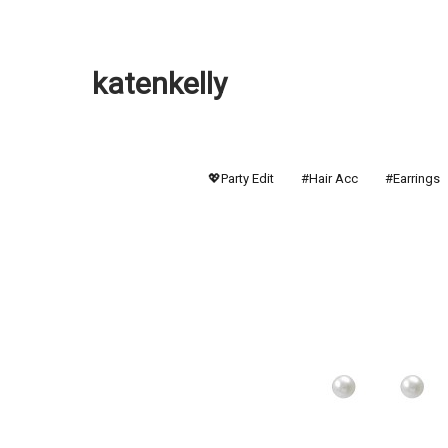
katenkelly
💖Party Edit
#Hair Acc
#Earrings