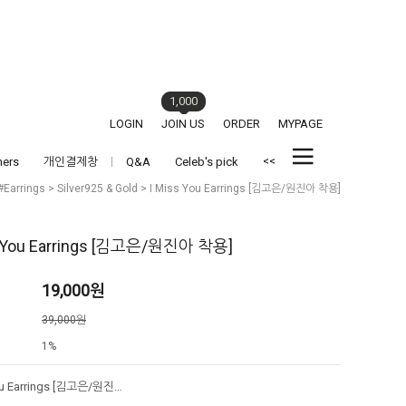
1,000
LOGIN
JOIN US
ORDER
MYPAGE
<<
hers
개인결제창
Q&A
Celeb's pick
#Earrings
>
Silver925 & Gold
> I Miss You Earrings [김고은/원진아 착용]
s You Earrings [김고은/원진아 착용]
19,000
원
격
39,000원
1%
I Miss You Earrings [김고은/원진아 착용]