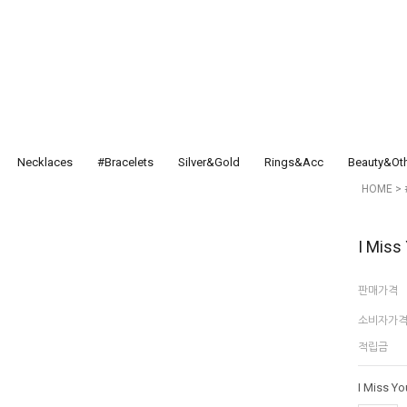
Necklaces
#Bracelets
Silver&Gold
Rings&Acc
Beauty&Ot
HOME
>
I Mis
판매가격
소비자가
적립금