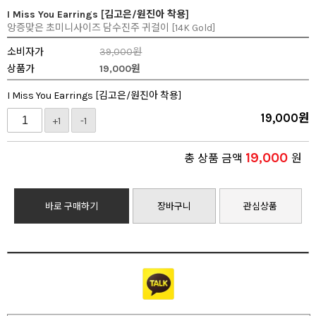
I Miss You Earrings [김고은/원진아 착용]
앙증맞은 초미니사이즈 담수진주 귀걸이 [14K Gold]
소비자가
39,000원
상품가
19,000
원
I Miss You Earrings [김고은/원진아 착용]
19,000
원
+1
-1
19,000
총 상품 금액
원
바로 구매하기
장바구니
관심상품