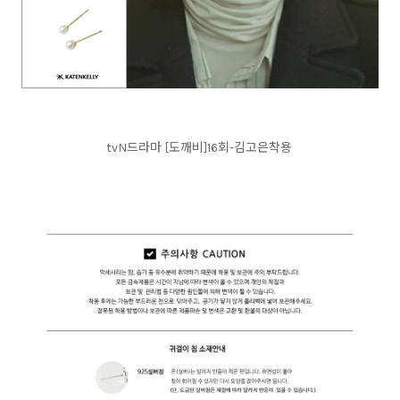
tvN드라마 [도깨비]16회-김고은착용