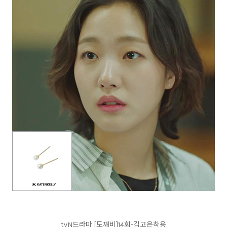
tvN드라마 [도깨비]14회-김고은착용