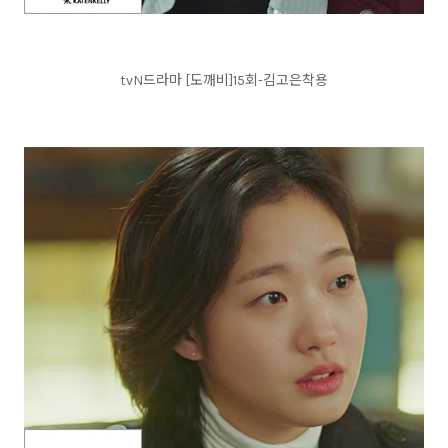
tvN드라마 [도깨비]15회-김고은착용