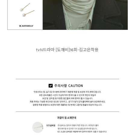
tvN드라마 [도깨비]16회-김고은착용