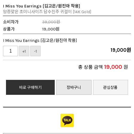
I Miss You Earrings [김고은/원진아 착용]
앙증맞은 초미니사이즈 담수진주 귀걸이 [14K Gold]
소비자가
39,000원
상품가
19,000
원
I Miss You Earrings [김고은/원진아 착용]
19,000
원
+1
-1
19,000
총 상품 금액
원
바로 구매하기
장바구니
관심상품