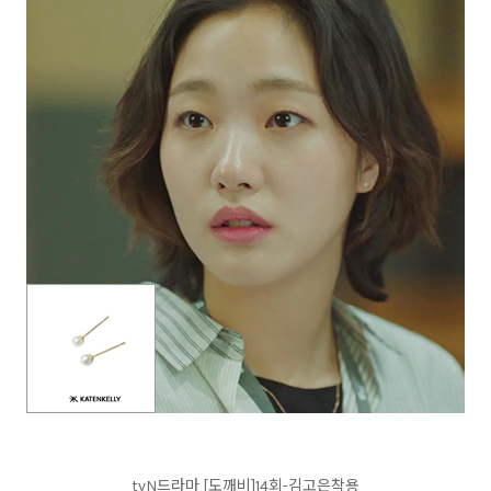
tvN드라마 [도깨비]14회-김고은착용