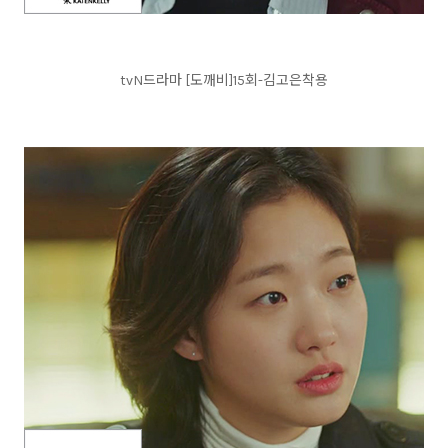
tvN드라마 [도깨비]15회-김고은착용