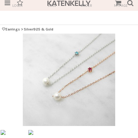
LOGIN
JOIN
ORDER
MYPAGE
🤍Earrings
>
Silver925 & Gold