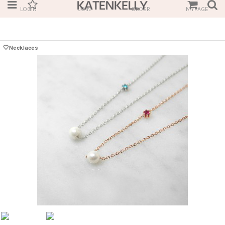
LOGIN
JOIN
ORDER
MYPAGE
🤍Necklaces