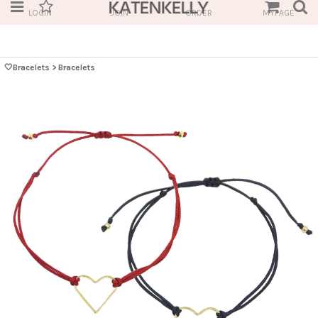
LOGIN
JOIN
ORDER
MYPAGE
🤍Bracelets
>
Bracelets