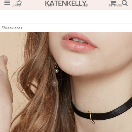
LOGIN
JOIN
ORDER
MYPAGE
🤍Necklaces