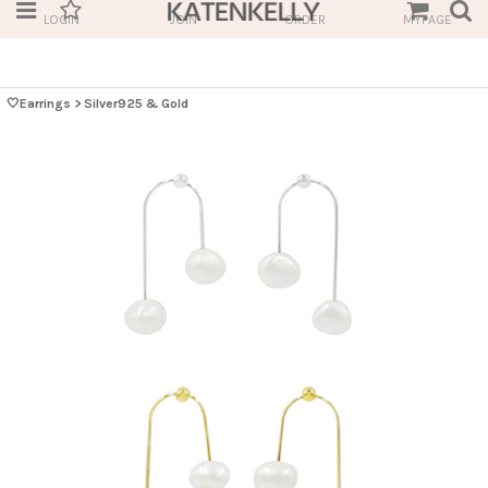
LOGIN
JOIN
ORDER
MYPAGE
🤍Earrings
>
Silver925 & Gold