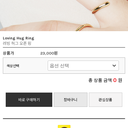
Loving Hug Ring
러빙 허그 오픈 링
상품가
23,000원
색상선택
0
총 상품 금액
원
바로 구매하기
장바구니
관심상품