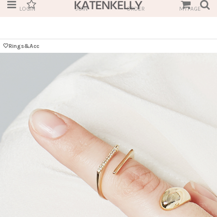
LOGIN
JOIN
ORDER
MYPAGE
🤍Rings&Acc