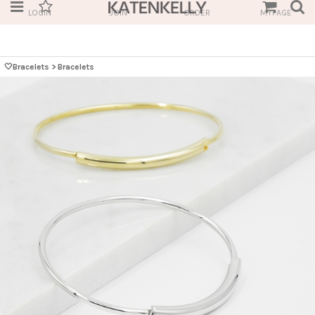
LOGIN
JOIN
ORDER
MYPAGE
🤍Bracelets
>
Bracelets