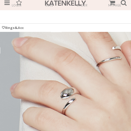
LOGIN
JOIN
ORDER
MYPAGE
🤍Rings&Acc