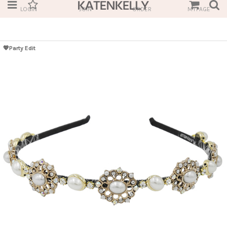
LOGIN
JOIN
ORDER
MYPAGE
💖Party Edit