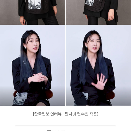
[한국일보 인터뷰 - 달샤벳 달수빈 착용]