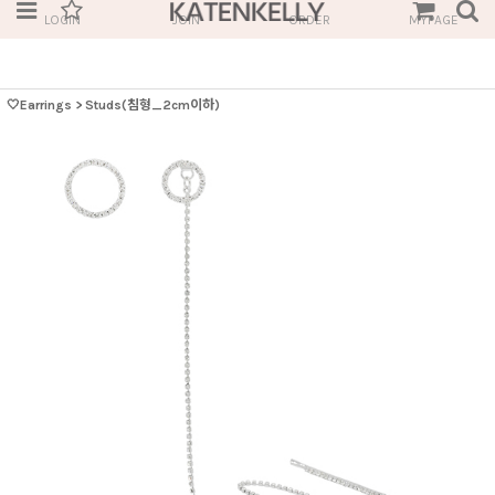
LOGIN
JOIN
ORDER
MYPAGE
🤍Earrings
>
Studs(침형_2cm이하)