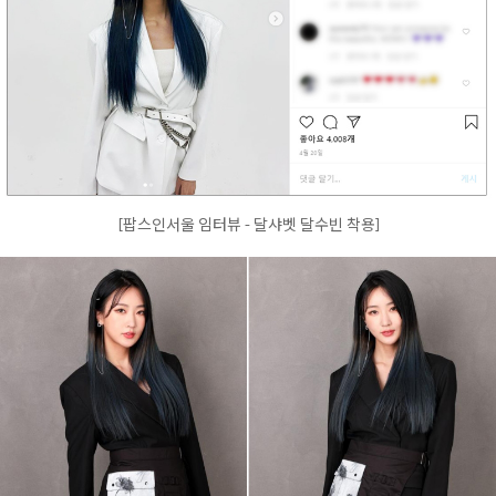
[팝스인서울 임터뷰 - 달샤벳 달수빈 착용]