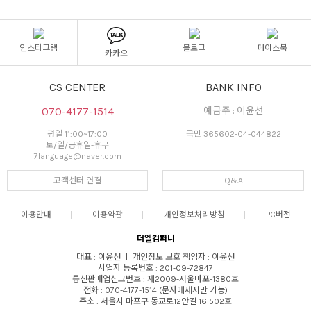
인스타그램
블로그
페이스북
카카오
CS CENTER
BANK INFO
070-4177-1514
예금주 : 이윤선
평일 11:00~17:00
국민 365602-04-044822
토/일/공휴일-휴무
7language@naver.com
고객센터 연결
Q&A
이용안내
이용약관
개인정보처리방침
PC버전
더엘컴퍼니
대표 : 이윤선 ㅣ 개인정보 보호 책임자 : 이윤선
사업자 등록번호 : 201-09-72847
통신판매업신고번호 : 제2009-서울마포-1380호
전화 : 070-4177-1514 (문자메세지만 가능)
주소 : 서울시 마포구 동교로12안길 16 502호