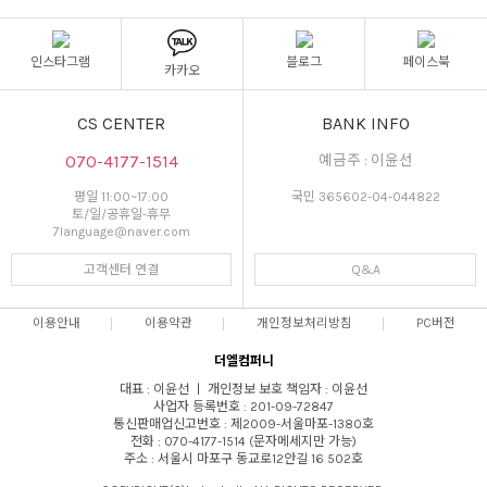
인스타그램
블로그
페이스북
카카오
CS CENTER
BANK INFO
070-4177-1514
예금주 : 이윤선
평일 11:00~17:00
국민 365602-04-044822
토/일/공휴일-휴무
7language@naver.com
고객센터 연결
Q&A
이용안내
이용약관
개인정보처리방침
PC버전
더엘컴퍼니
대표 : 이윤선 ㅣ 개인정보 보호 책임자 : 이윤선
사업자 등록번호 : 201-09-72847
통신판매업신고번호 : 제2009-서울마포-1380호
전화 : 070-4177-1514 (문자메세지만 가능)
주소 : 서울시 마포구 동교로12안길 16 502호