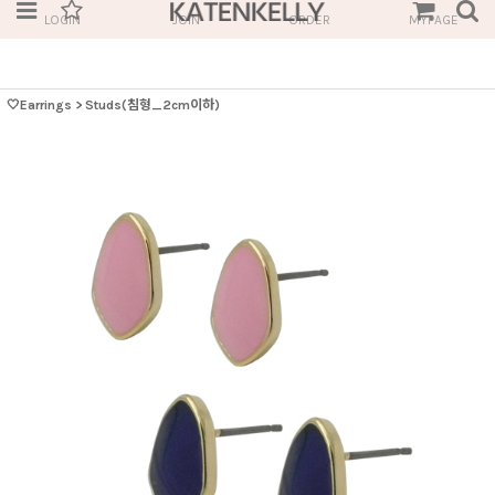
LOGIN
JOIN
ORDER
MYPAGE
🤍Earrings
>
Studs(침형_2cm이하)