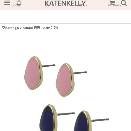
LOGIN
JOIN
ORDER
MYPAGE
🤍Earrings
>
Studs(침형_2cm이하)