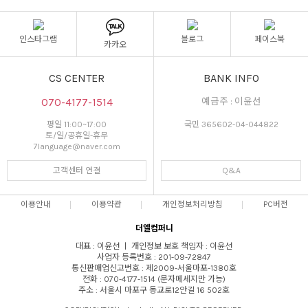
인스타그램
블로그
페이스북
카카오
CS CENTER
BANK INFO
070-4177-1514
예금주 : 이윤선
평일 11:00~17:00
국민 365602-04-044822
토/일/공휴일-휴무
7language@naver.com
고객센터 연결
Q&A
이용안내
이용약관
개인정보처리방침
PC버전
더엘컴퍼니
대표 : 이윤선 ㅣ 개인정보 보호 책임자 : 이윤선
사업자 등록번호 : 201-09-72847
통신판매업신고번호 : 제2009-서울마포-1380호
전화 : 070-4177-1514 (문자메세지만 가능)
주소 : 서울시 마포구 동교로12안길 16 502호