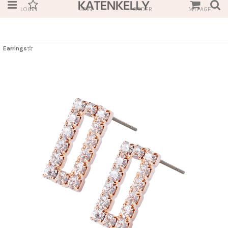
LOGIN
JOIN
ORDER
MYPAGE
Earrings☆