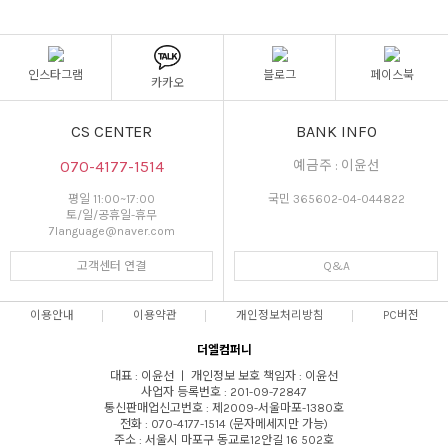
인스타그램
블로그
페이스북
카카오
CS CENTER
BANK INFO
070-4177-1514
예금주 : 이윤선
평일 11:00~17:00
국민 365602-04-044822
토/일/공휴일-휴무
7language@naver.com
고객센터 연결
Q&A
이용안내
이용약관
개인정보처리방침
PC버전
더엘컴퍼니
대표 : 이윤선 ㅣ 개인정보 보호 책임자 : 이윤선
사업자 등록번호 : 201-09-72847
통신판매업신고번호 : 제2009-서울마포-1380호
전화 : 070-4177-1514 (문자메세지만 가능)
주소 : 서울시 마포구 동교로12안길 16 502호