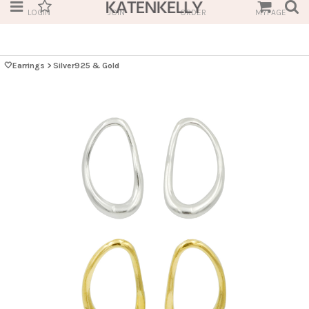
LOGIN
JOIN
ORDER
MYPAGE
🤍Earrings
>
Silver925 & Gold