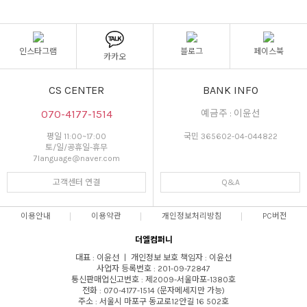
인스타그램
블로그
페이스북
카카오
CS CENTER
BANK INFO
070-4177-1514
예금주 : 이윤선
평일 11:00~17:00
국민 365602-04-044822
토/일/공휴일-휴무
7language@naver.com
고객센터 연결
Q&A
이용안내
이용약관
개인정보처리방침
PC버전
더엘컴퍼니
대표 : 이윤선 ㅣ 개인정보 보호 책임자 : 이윤선
사업자 등록번호 : 201-09-72847
통신판매업신고번호 : 제2009-서울마포-1380호
전화 : 070-4177-1514 (문자메세지만 가능)
주소 : 서울시 마포구 동교로12안길 16 502호