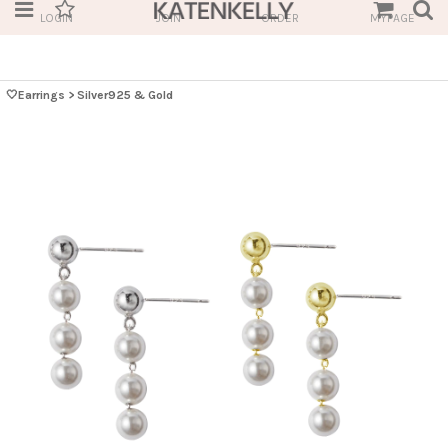
LOGIN
JOIN
ORDER
MYPAGE
🤍Earrings
>
Silver925 & Gold