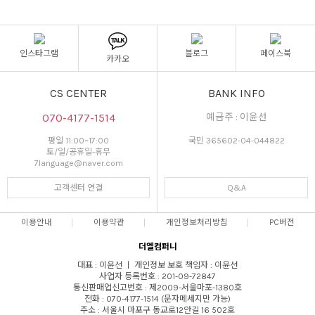
인스타그램
블로그
페이스북
카카오
CS CENTER
BANK INFO
070-4177-1514
예금주 : 이윤선
평일 11:00~17:00
국민 365602-04-044822
토/일/공휴일-휴무
7language@naver.com
고객센터 연결
Q&A
이용안내
이용약관
개인정보처리방침
PC버전
더엘컴퍼니
대표 : 이윤선 ㅣ 개인정보 보호 책임자 : 이윤선
사업자 등록번호 : 201-09-72847
통신판매업신고번호 : 제2009-서울마포-1380호
전화 : 070-4177-1514 (문자메세지만 가능)
주소 : 서울시 마포구 동교로12안길 16 502호