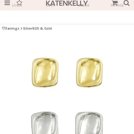
LOGIN
JOIN
ORDER
MYPAGE
🤍Earrings
>
Silver925 & Gold