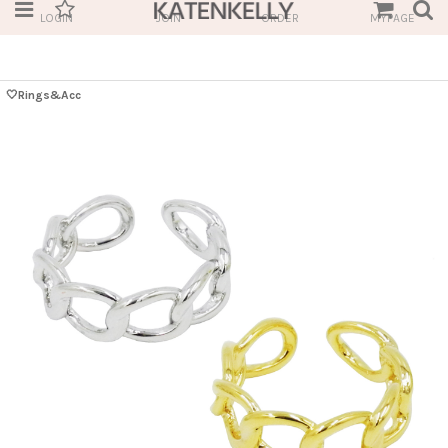
LOGIN
JOIN
ORDER
MYPAGE
🤍Rings&Acc