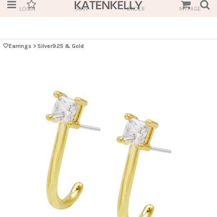
LOGIN
JOIN
ORDER
MYPAGE
🤍Earrings
>
Silver925 & Gold