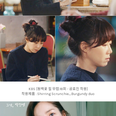
KBS [동백꽃 필 무렵.18회 - 공효진 착용]
착용제품 : Shirring Scrunchie_Burgundy duo