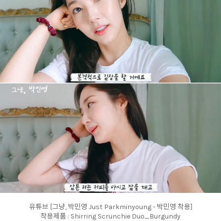
유튜브 [그냥, 박민영 Just Parkminyoung - 박민영 착용]
착용제품 : Shirring Scrunchie Duo_Burgundy