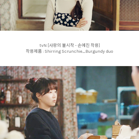
tvN [사랑의 불시착 - 손예진 착용]
착용제품 : Shirring Scrunchie_Burgundy duo