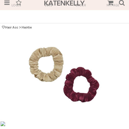
LOGIN
JOIN
ORDER
MYPAGE
🤍Hair Acc
>
Hairtie