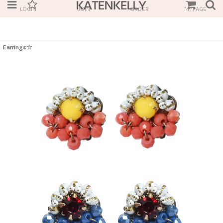
LOGIN
JOIN
ORDER
MYPAGE
Earrings☆