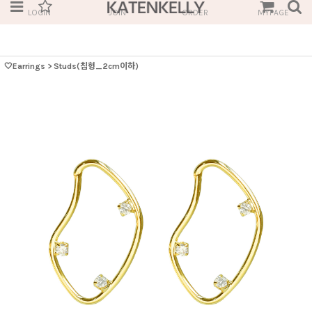
LOGIN
JOIN
ORDER
MYPAGE
🤍Earrings
>
Studs(침형_2cm이하)