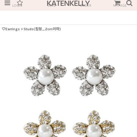
LOGIN
JOIN
ORDER
MYPAGE
🤍Earrings
>
Studs(침형_2cm이하)