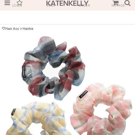
LOGIN
JOIN
ORDER
MYPAGE
🤍Hair Acc
>
Hairtie