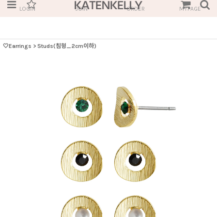
LOGIN
JOIN
ORDER
MYPAGE
🤍Earrings
>
Studs(침형_2cm이하)