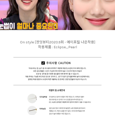
On style [겟잇뷰티2020.9회 - 에이프릴 나은착용]
착용제품 : Eclipse_Pearl