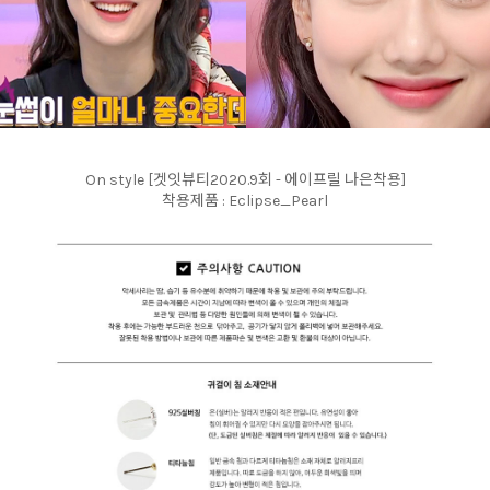
On style [겟잇뷰티2020.9회 - 에이프릴 나은착용]
착용제품 : Eclipse_Pearl