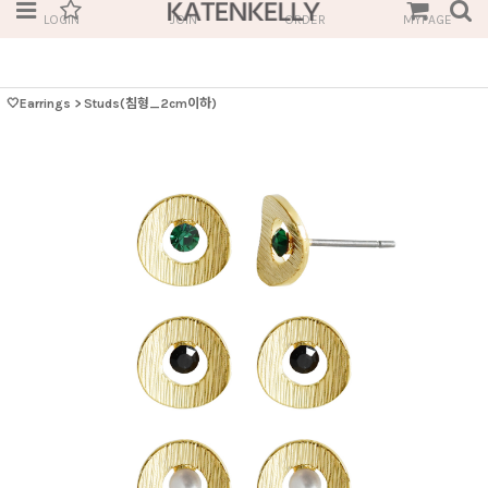
LOGIN
JOIN
ORDER
MYPAGE
🤍Earrings
>
Studs(침형_2cm이하)