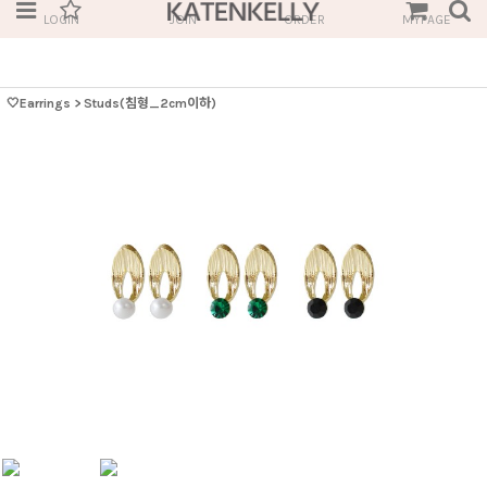
LOGIN
JOIN
ORDER
MYPAGE
🤍Earrings
>
Studs(침형_2cm이하)