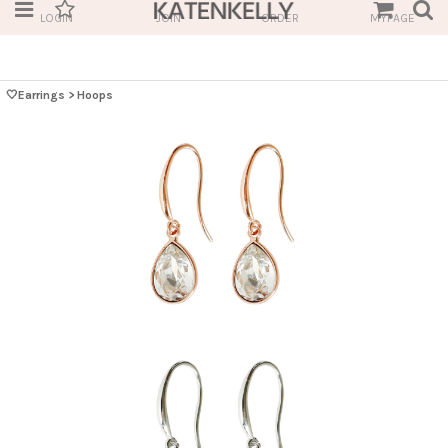
LOGIN
JOIN
ORDER
MYPAGE
🤍Earrings
>
Hoops