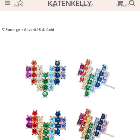
LOGIN
JOIN
ORDER
MYPAGE
🤍Earrings
>
Silver925 & Gold