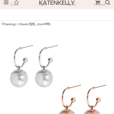
LOGIN
JOIN
ORDER
MYPAGE
🤍Earrings
>
Studs(침형_2cm이하)