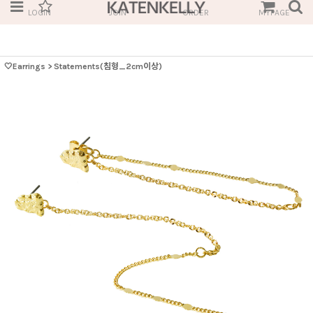
LOGIN
JOIN
ORDER
MYPAGE
🤍Earrings
>
Statements(침형_2cm이상)