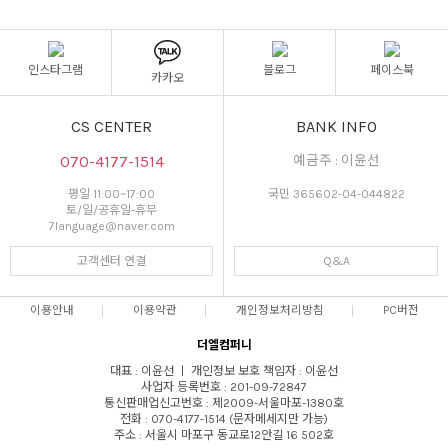
인스타그램
블로그
페이스북
카카오
CS CENTER
BANK INFO
070-4177-1514
예금주 : 이윤선
평일 11:00~17:00
국민 365602-04-044822
토/일/공휴일-휴무
7language@naver.com
고객센터 연결
Q&A
이용안내
이용약관
개인정보처리방침
PC버전
더엘컴퍼니
대표 : 이윤선 ㅣ 개인정보 보호 책임자 : 이윤선
사업자 등록번호 : 201-09-72847
통신판매업신고번호 : 제2009-서울마포-1380호
전화 : 070-4177-1514 (문자메세지만 가능)
주소 : 서울시 마포구 동교로12안길 16 502호