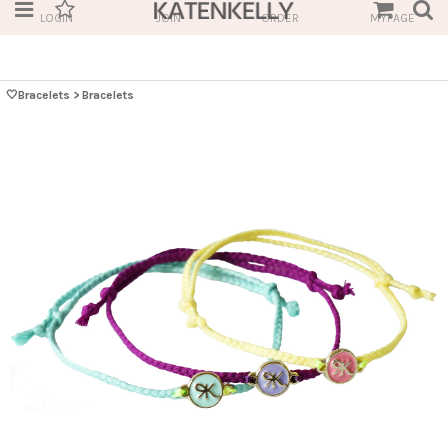
LOGIN
JOIN
ORDER
MYPAGE
🤍Bracelets
>
Bracelets