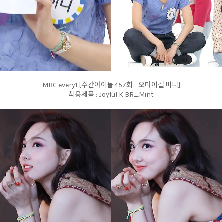
MBC every1 [주간아이돌.457회 - 오마이걸 비니]
착용제품 : Joyful K BR_Mint