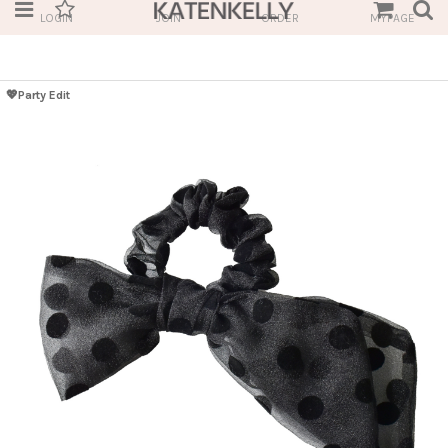
LOGIN
JOIN
ORDER
MYPAGE
💖Party Edit