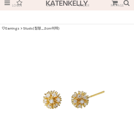
LOGIN
JOIN
ORDER
MYPAGE
🤍Earrings
>
Studs(침형_2cm이하)