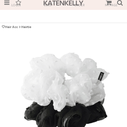
LOGIN
JOIN
ORDER
MYPAGE
🤍Hair Acc
>
Hairtie