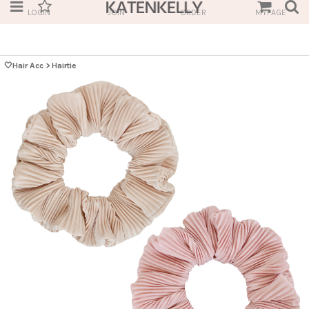
LOGIN
JOIN
ORDER
MYPAGE
🤍Hair Acc
>
Hairtie