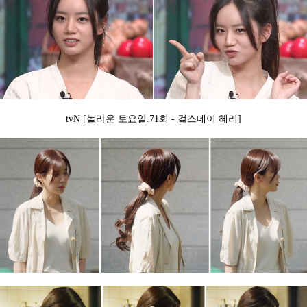
tvN [놀라운 토요일.71회​ - 걸스데이 혜리]