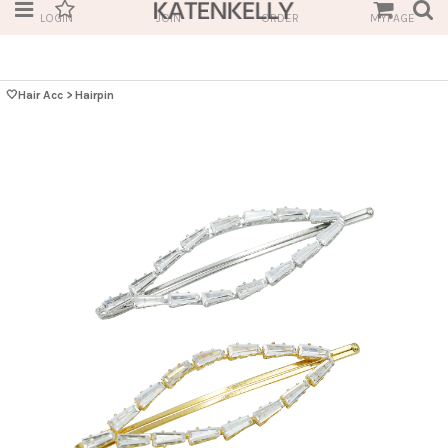
LOGIN
JOIN
ORDER
MYPAGE
🤍Hair Acc
>
Hairpin