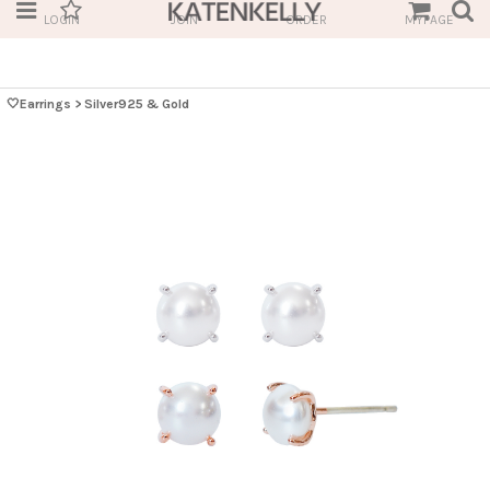
LOGIN
JOIN
ORDER
MYPAGE
🤍Earrings
>
Silver925 & Gold