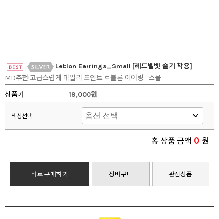
Leblon Earrings_Small [레드벨벳 슬기 착용]
MD추천!고급스럽게 데일리 포인트 르블론 이어링_스몰
상품가
19,000원
색상선택
0
총 상품 금액
원
바로 구매하기
장바구니
관심상품