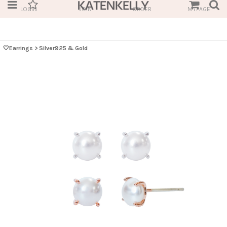
LOGIN
JOIN
ORDER
MYPAGE
🤍Earrings
>
Silver925 & Gold