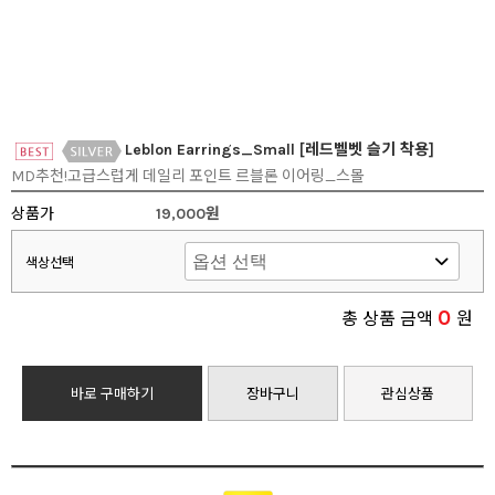
Leblon Earrings_Small [레드벨벳 슬기 착용]
MD추천!고급스럽게 데일리 포인트 르블론 이어링_스몰
상품가
19,000원
색상선택
0
총 상품 금액
원
바로 구매하기
장바구니
관심상품