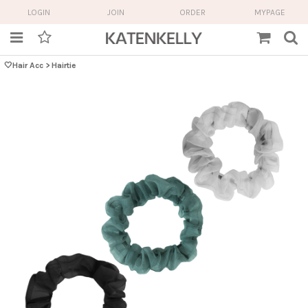
LOGIN
JOIN
ORDER
MYPAGE
🤍Hair Acc
>
Hairtie