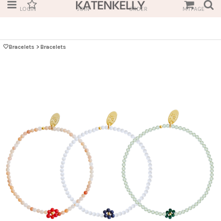
LOGIN
JOIN
ORDER
MYPAGE
🤍Bracelets
>
Bracelets