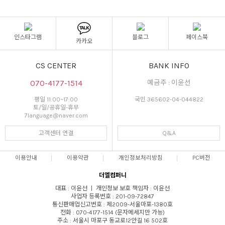
인스타그램
블로그
페이스북
카카오
CS CENTER
BANK INFO
070-4177-1514
예금주 : 이윤선
평일 11:00~17:00
국민 365602-04-044822
토/일/공휴일-휴무
7language@naver.com
고객센터 연결
Q&A
이용안내
이용약관
개인정보처리방침
PC버전
더엘컴퍼니
대표 : 이윤선 ㅣ 개인정보 보호 책임자 : 이윤선
사업자 등록번호 : 201-09-72847
통신판매업신고번호 : 제2009-서울마포-1380호
전화 : 070-4177-1514 (문자메세지만 가능)
주소 : 서울시 마포구 동교로12안길 16 502호