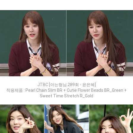
JTBC [아는형님.289회 - 윤은혜]
착용제품 : Pearl Chain Slim BR + Cutie Flower Beads BR_Green +
Sweet Time Stretch R_Gold