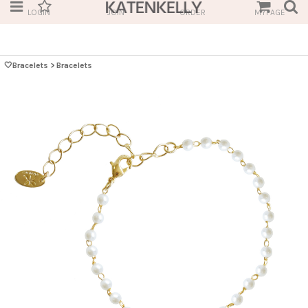
LOGIN
JOIN
ORDER
MYPAGE
🤍Bracelets
>
Bracelets