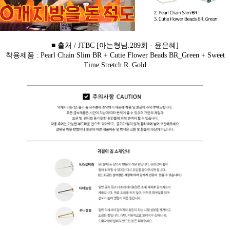
■ 출처 / JTBC [아는형님.289회 - 윤은혜]
착용제품 : Pearl Chain Slim BR + Cutie Flower Beads BR_Green + Sweet
Time Stretch R_Gold