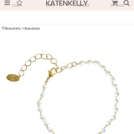
LOGIN
JOIN
ORDER
MYPAGE
🤍Bracelets
>
Bracelets