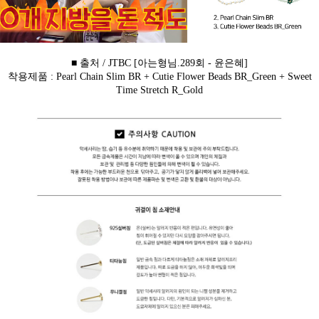
■ 출처 / JTBC [아는형님.289회 - 윤은혜]
착용제품 : Pearl Chain Slim BR + Cutie Flower Beads BR_Green + Sweet
Time Stretch R_Gold